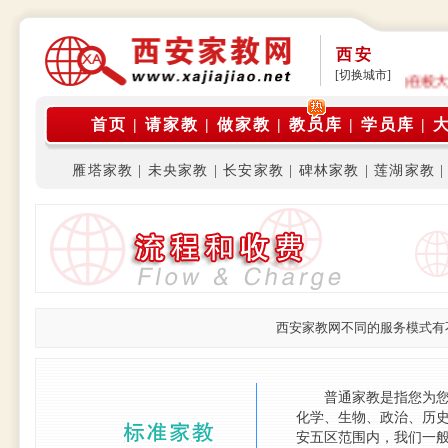
西安
[切换城市]
公告: 本平台是由在校大学生家教团体运营，旨为在校
首页
|
请家教
|
做家教
|
教员库
|
学员库
|
雁塔家教
|
未央家教
|
长安家教
|
碑林家教
|
莲湖家教
西安家教网不同的服务模式有
普通家教是指您为您的
化学、生物、政治、历
安五区范围内，我们一