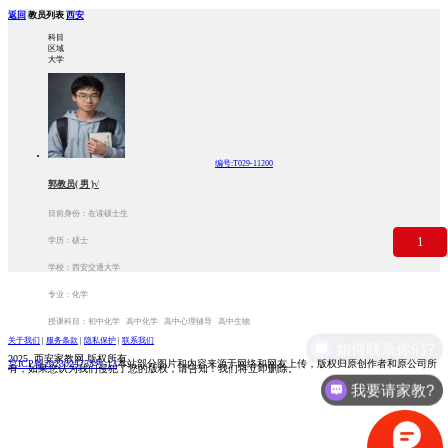
返回
教员列表
西安
科目
区域
大学
编号:T029-11200
郭教员( 男 )√
目前身份：在读硕士生
1
学历：硕士
学校：西安交通大学
专业：化学
授课科目：初中化学 高中化学 高中心理辅导 高中生物
关于我们
|
服务条款
|
隐私保护
|
联系我们
如何联系你们?
2025 西安家教网 版权所有
京ICP备2023024753号-13
本站部分图片和内容来源于网络和网友上传，版权归原创作者和原公司所
有，如果您认为我们侵犯了您的版权，请告知！我们将立即删除。
我要请家教?