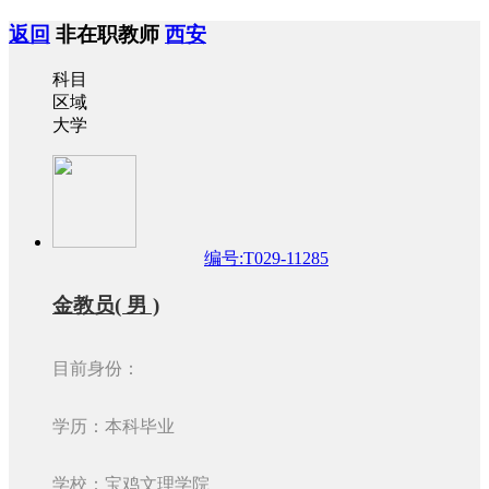
返回
非在职教师
西安
科目
区域
大学
编号:T029-11285
金教员( 男 )
目前身份：
学历：本科毕业
学校：宝鸡文理学院